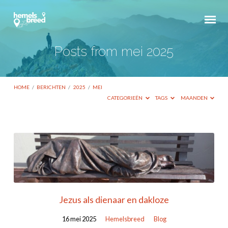
Posts from mei 2025
HOME
/
BERICHTEN
/
2025
/
MEI
CATEGORIEËN
TAGS
MAANDEN
Posts
from
mei
2025
Jezus als dienaar en dakloze
16 mei 2025
Hemelsbreed
Blog