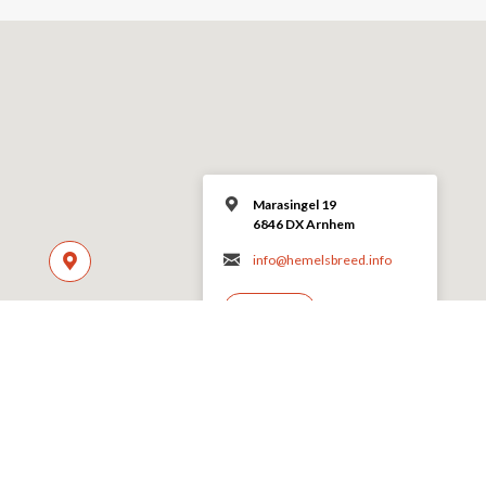
Marasingel 19
6846 DX Arnhem
info@hemelsbreed.info
MEER INFO