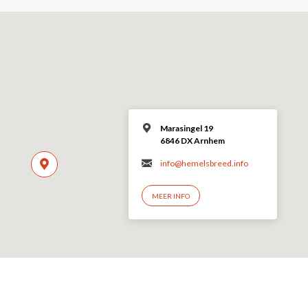
Marasingel 19
6846 DX Arnhem
info@hemelsbreed.info
MEER INFO