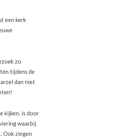
st een kerk
ieuwe
bezoek zo
ten tijdens de
Aarzel dan niet
eten!
 kijken, is door
viering waarbij
k. Ook zingen