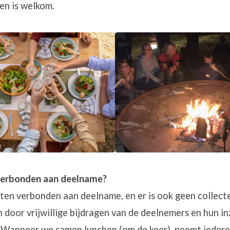
en is welkom.
 verbonden aan deelname?
sten verbonden aan deelname, en er is ook geen collec
door vrijwillige bijdragen van de deelnemers en hun in
 Wanneer we samen lunchen (om de keer), neemt iederee