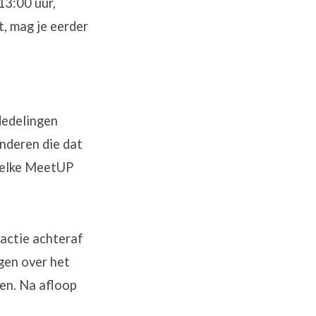
13:00 uur,
t, mag je eerder
dedelingen
nderen die dat
t elke MeetUP
ractie achteraf
gen over het
ren. Na afloop