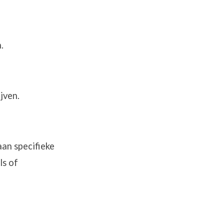
.
jven.
aan specifieke
ls of