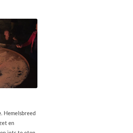
te. Hemelsbreed
zet en
n iets te eten