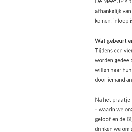
De MeetUP’s be
afhankelijk van
komen; inloop i
Wat gebeurt er
Tijdens een vi
worden gedeeld
willen naar hun
door iemand an
Na het praatje 
– waarin we onz
geloof en de Bi
drinken we om 