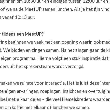
ginnen om 10:30 uur en eindigen tussen 12:00 uur en 
 of we na de MeetUP samen lunchen. Als je het fijn vind
s vanaf 10:15 uur.
 tijdens een MeetUP?
ering beginnen we vaak met een opening waarin ook me
. We bidden en zingen samen. Na het zingen gaan de ki
 eigen programma. Hierna volgt een stuk inspiratie da
ders uit het sprekersteam wordt verzorgd.
maken we ruimte voor interactie. Het is juist deze inte
e eigen ervaringen, roepingen, inzichten en overtuigin
jbel met elkaar delen – die veel Hemelsbreders waarde
en om koffie met elkaar of lunchen we samen.