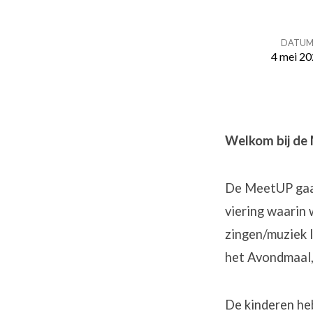
DATU
4 mei 2
MeetUP
Welkom bij de
De MeetUP gaat
viering waarin 
zingen/muziek 
het Avondmaal, 
De kinderen he