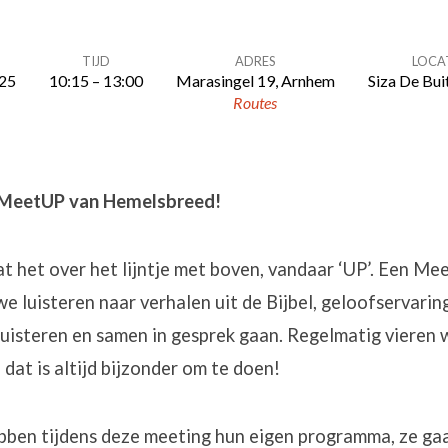
M
TIJD
ADRES
LOCA
025
10:15 – 13:00
Marasingel 19, Arnhem
Siza De Bui
Routes
 MeetUP van Hemelsbreed!
 het over het lijntje met boven, vandaar ‘UP’. Een Me
we luisteren naar verhalen uit de Bijbel, geloofservarin
luisteren en samen in gesprek gaan. Regelmatig vieren
dat is altijd bijzonder om te doen!
bben tijdens deze meeting hun eigen programma, ze gaa