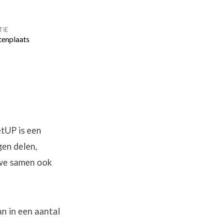
TIE
tenplaats
etUP is een
gen delen,
 we samen ook
n in een aantal