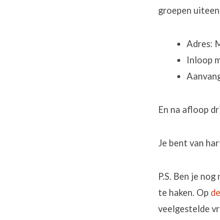
groepen uiteen
Adres: 
Inloop m
Aanvang
En na afloop dr
Je bent van har
P.S. Ben je nog
te haken. Op
de
veelgestelde v