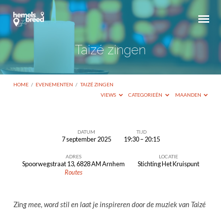
Taizé zingen
HOME
/
EVENEMENTEN
/
TAIZÉ ZINGEN
VIEWS
CATEGORIEËN
MAANDEN
DATUM
TIJD
7 september 2025
19:30 – 20:15
Taizé
ADRES
LOCATIE
zingen
Spoorwegstraat 13, 6828 AM Arnhem
Stichting Het Kruispunt
Routes
Zin
g mee, word stil en laat je inspireren door de muziek van Taizé